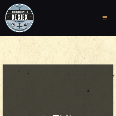
WELKOM OP DE KIEK
GESCHIEDENIS
ONTDEK DE APP
STICHTING
RONDLEIDING OF
EVENEMENT OP DE
KIEK
BEVRIJDINGSFEEST
BOEK, BIER & COINS
ARCHIEF