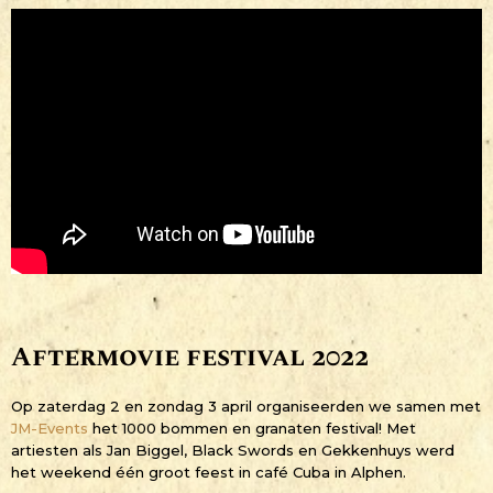
Aftermovie festival 2022
Op zaterdag 2 en zondag 3 april organiseerden we samen met
JM-Events
het 1000 bommen en granaten festival! Met
artiesten als Jan Biggel, Black Swords en Gekkenhuys werd
het weekend één groot feest in café Cuba in Alphen.