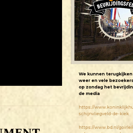
We kunnen terugkijken
weer en vele bezoekers
op zondag het bevrijdin
de media
https://www.koninklijkh
schijnvliegveld-de-kiek
ument
https://www.bd.nl/goirle