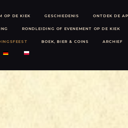
WELKOM OP
 OP DE KIEK
GESCHIEDENIS
ONTDEK DE A
DE KIEK
GESCHIEDENIS
ING
RONDLEIDING OF EVENEMENT OP DE KIEK
ONTDEK DE
DINGSFEEST
BOEK, BIER & COINS
ARCHIEF
APP
STICHTING
RONDLEIDING
OF
EVENEMENT
OP DE KIEK