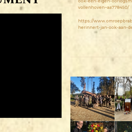
ook-een-eigen-oorlogsm
vollenhoven~aa778450/
https://www.omroepbrab
herinnert-jan-ook-aan-d