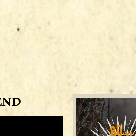
BEVRIJDINGSF
EEST
BOEK, BIER &
COINS
ARCHIEF
end