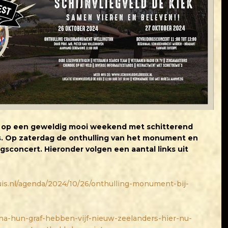
 op een geweldig mooi weekend met schitterend
. Op zaterdag de onthulling van het monument en
gsconcert. Hieronder volgen een aantal links uit
uis.nl/agenda/2024/10/26/onthulling-monument-bij-
/na-hun-graf-hebben-vijf-nieuw-zeelanders-hier-nu-