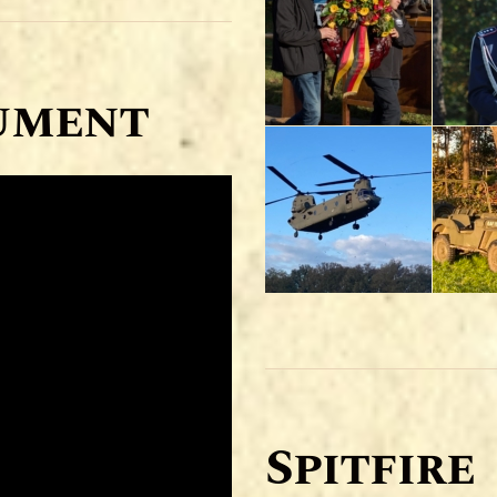
ument
Spitfire