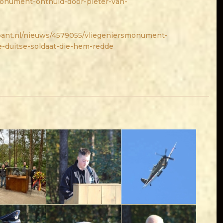
onument-onthuld-door-pieter-van-
ant.nl/nieuws/4579055/vliegeniersmonument-
e-duitse-soldaat-die-hem-redde