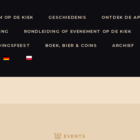
WELKOM OP
 OP DE KIEK
GESCHIEDENIS
ONTDEK DE A
DE KIEK
GESCHIEDENIS
ING
RONDLEIDING OF EVENEMENT OP DE KIEK
ONTDEK DE
DINGSFEEST
BOEK, BIER & COINS
ARCHIEF
APP
STICHTING
RONDLEIDING
OF
EVENEMENT
OP DE KIEK
EVENTS