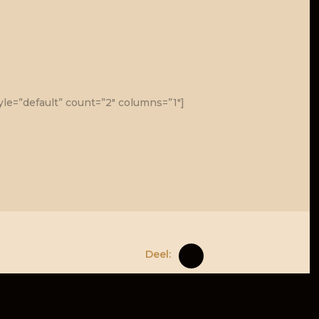
tyle=”default” count=”2″ columns=”1″]
Deel: