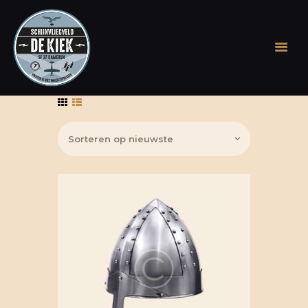
WELKOM OP DE KIEK
GESCHIEDENIS
ONTDEK DE APP
STICHTING
RONDLEIDING OF
EVENEMENT OP DE
KIEK
BEVRIJDINGSFEEST
BOEK, BIER & COINS
ARCHIEF