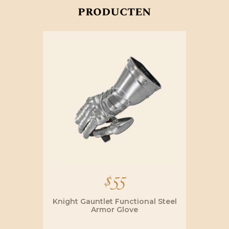
producten
$
55
Knight Gauntlet Functional Steel
Armor Glove
Dit