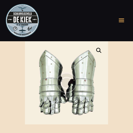
WELKOM OP DE KIEK
GESCHIEDENIS
ONTDEK DE APP
STICHTING
RONDLEIDING OF
EVENEMENT OP DE
KIEK
BEVRIJDINGSFEEST
BOEK, BIER & COINS
ARCHIEF