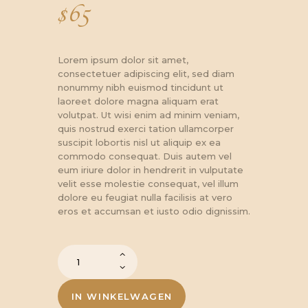
$
65
Lorem ipsum dolor sit amet,
consectetuer adipiscing elit, sed diam
nonummy nibh euismod tincidunt ut
laoreet dolore magna aliquam erat
volutpat. Ut wisi enim ad minim veniam,
quis nostrud exerci tation ullamcorper
suscipit lobortis nisl ut aliquip ex ea
commodo consequat. Duis autem vel
eum iriure dolor in hendrerit in vulputate
velit esse molestie consequat, vel illum
dolore eu feugiat nulla facilisis at vero
eros et accumsan et iusto odio dignissim.
Medieval
Knight
Gauntlets
Functional
IN WINKELWAGEN
Steel