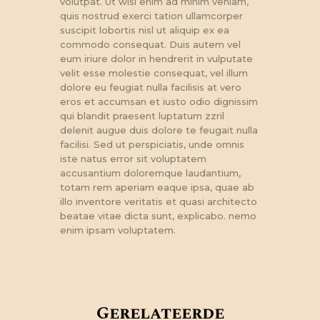
volutpat. Ut wisi enim ad minim veniam,
quis nostrud exerci tation ullamcorper
suscipit lobortis nisl ut aliquip ex ea
commodo consequat. Duis autem vel
eum iriure dolor in hendrerit in vulputate
velit esse molestie consequat, vel illum
dolore eu feugiat nulla facilisis at vero
eros et accumsan et iusto odio dignissim
qui blandit praesent luptatum zzril
delenit augue duis dolore te feugait nulla
facilisi. Sed ut perspiciatis, unde omnis
iste natus error sit voluptatem
accusantium doloremque laudantium,
totam rem aperiam eaque ipsa, quae ab
illo inventore veritatis et quasi architecto
beatae vitae dicta sunt, explicabo. nemo
enim ipsam voluptatem.
Gerelateerde