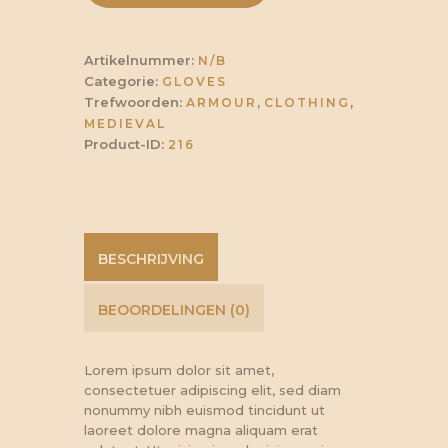
Armor
Gloves
aantal
Artikelnummer:
N/B
Categorie:
GLOVES
Trefwoorden:
,
,
ARMOUR
CLOTHING
MEDIEVAL
Product-ID:
216
BESCHRIJVING
BEOORDELINGEN (0)
Lorem ipsum dolor sit amet,
consectetuer adipiscing elit, sed diam
nonummy nibh euismod tincidunt ut
laoreet dolore magna aliquam erat