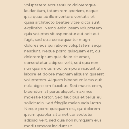
Voluptatem accusantium doloremque
laudantium, totam rem aperiam, eaque
ipsa quae ab illo inventore veritatis et
quasi architecto beatae vitae dicta sunt
explicabo. Nemo enim ipsam voluptatem
quia voluptas sit aspernatur aut odit aut
fugit, sed quia consequuntur magni
dolores eos qui ratione voluptatem sequi
nesciunt. Neque porro quisquam est, qui
dolorem ipsum quia dolor sit amet,
consectetur, adipisci velit, sed quia non
numquam eius modi tempora incidunt ut
labore et dolore magnam aliquam quaerat
voluptatem. Aliquam bibendum lacus quis
nulla dignissim faucibus. Sed mauris enim,
bibendum at purus aliquet, maximus
molestie tortor. Sed faucibus et tellus eu
sollicitudin. Sed fringilla malesuada luctus.
Neque porro quisquam est, qui dolorem
ipsum quiaolor sit amet consectetur
adipisci velit. sed quia non numquam eius
modi tempora incidunt ut.