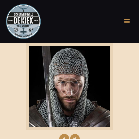
WELKOM OP DE KIEK
GESCHIEDENIS
ONTDEK DE APP
STICHTING
RONDLEIDING OF
EVENEMENT OP DE
KIEK
BEVRIJDINGSFEEST
BOEK, BIER & COINS
ARCHIEF